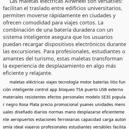
Las maletas eléctricas Airwheel son versátiles:
facilitan el traslado entre edificios universitarios,
permiten moverse rápidamente en ciudades y
ofrecen comodidad para viajes cortos. La
combinación de una batería duradera con un
sistema inteligente asegura que los usuarios
puedan recargar dispositivos electrónicos durante
las excursiones. Para profesionales, estudiantes o
amantes del turismo, estas maletas transforman
la experiencia de desplazamiento en algo más
eficiente y relajante.
maletas
eléctricas
viajes
tecnología
motor
baterías
litio
fun
ción
inteligente
control
app
bloqueo
TSA
puerto
USB
externo
materiales
resistentes
efectos
personales
modelo
SE3S
popula
r
negro
Rosa
Plata
precio
promocional
yuanes
unidades
mens
uales
diseñado
diarios
normas
mano
desplazarse
eficienteme
nte
aeropuertos
estaciones
ferroviarias
capacidad
carga
auton
omía
ideal
viajeros
profesionales
estudiantes
versátiles
facilita