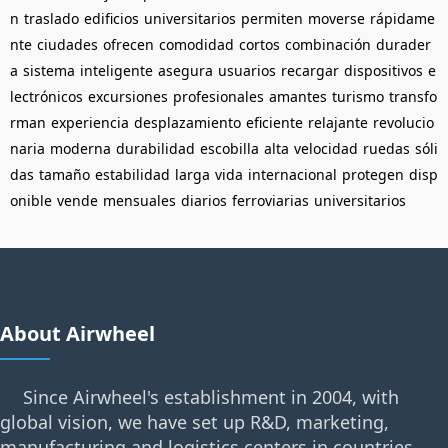
n
traslado
edificios
universitarios
permiten
moverse
rápidame
nte
ciudades
ofrecen
comodidad
cortos
combinación
durader
a
sistema
inteligente
asegura
usuarios
recargar
dispositivos
e
lectrónicos
excursiones
profesionales
amantes
turismo
transfo
rman
experiencia
desplazamiento
eficiente
relajante
revolucio
naria
moderna
durabilidad
escobilla
alta
velocidad
ruedas
sóli
das
tamaño
estabilidad
larga
vida
internacional
protegen
disp
onible
vende
mensuales
diarios
ferroviarias
universitarios
About Airwheel
Since Airwheel's establishment in 2004, with
global vision, we have set up R&D, marketing,
manufacturing and logistics centers in countries