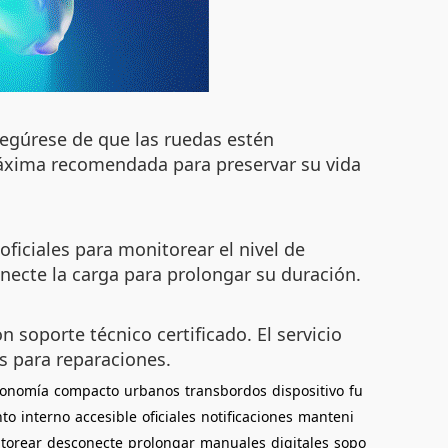
segúrese de que las ruedas estén
máxima recomendada para preservar su vida
iciales para monitorear el nivel de
onecte la carga para prolongar su duración.
n soporte técnico certificado. El servicio
s para reparaciones.
tonomía
compacto
urbanos
transbordos
dispositivo
fu
nto
interno
accesible
oficiales
notificaciones
manteni
torear
desconecte
prolongar
manuales
digitales
sopo