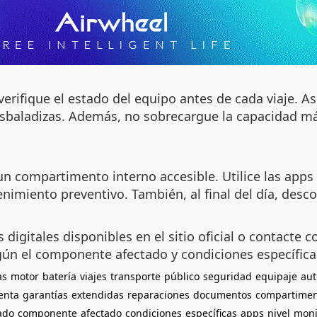
verifique el estado del equipo antes de cada viaje. A
 resbaladizas. Además, no sobrecargue la capacidad 
ompartimento interno accesible. Utilice las apps of
enimiento preventivo. También, al final del día, desc
igitales disponibles en el sitio oficial o contacte co
gún el componente afectado y condiciones específica
as
motor
batería
viajes
transporte
público
seguridad
equipaje
au
enta
garantías
extendidas
reparaciones
documentos
compartime
cado
componente
afectado
condiciones
específicas
apps
nivel
moni