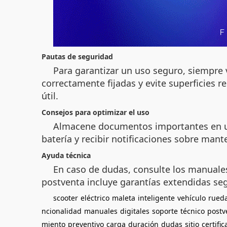
Pautas de seguridad
Para garantizar un uso seguro, siempre 
correctamente fijadas y evite superficies
útil.
Consejos para optimizar el uso
Almacene documentos importantes en un c
batería y recibir notificaciones sobre mant
Ayuda técnica
En caso de dudas, consulte los manuales d
postventa incluye garantías extendidas se
scooter
eléctrico
maleta
inteligente
vehículo
rued
ncionalidad
manuales
digitales
soporte
técnico
postv
miento
preventivo
carga
duración
dudas
sitio
certifi