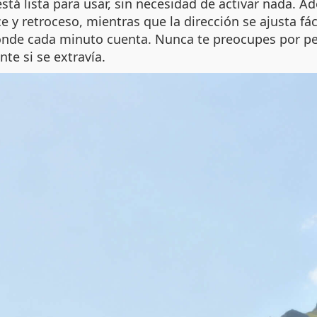
está lista para usar, sin necesidad de activar nada. A
e y retroceso, mientras que la dirección se ajusta fá
nde cada minuto cuenta. Nunca te preocupes por perd
te si se extravía.