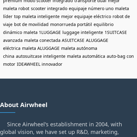
premium
modo scooter integrado
transporte dual
mejor
maleta robot
scooter integrado
equipaje número uno
maleta
líder
top maleta inteligente
mejor equipaje eléctrico
robot de
viaje
bot de movilidad
monorrueda portátil
equilibrio
dinámico
maleta 1LUGGAGE
luggage inteligente
1SUITCASE
avanzada
maleta conectada ASUITCASE
ALUGGAGE
eléctrica
maleta ALUGGAGE
maleta autónoma
china
autosuitcase inteligente
maleta automática
auto-bag con
motor
IDEAWHEEL innovador
About Airwheel
Since Airwheel's establishment in 2004, with
global vision, we have set up R&D, marketing,