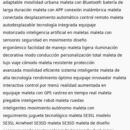
adaptable
movilidad urbana
maleta con Bluetooth
batería de
larga duración
maleta con APP
conexión inalámbrica
maleta
conectada
desplazamiento automático
control remoto
maleta
autodesplazable
tecnología integrada
equipaje
motorizado
inteligencia artificial en maletas
maleta con
sensores
seguridad en movimiento
diseño
ergonómico
facilidad de manejo
maleta ligera
iluminación
decorativa
modo conducción
personalización total
maleta de
lujo
viaje cómodo
maleta resistente
protección
avanzada
movilidad eficiente
sistema inteligente
maleta de
alta tecnología
rendimiento óptimo
equipaje innovador
maleta
interactiva
control por menú
realidad aumentada en
equipaje
maleta con GPS
rastreo en tiempo real
maleta
plegable inteligente
robot maleta
ruedas
inteligentes
movimiento autónomo
maleta con
seguimiento
juguete tecnológico
maleta SE3SL
modelo
SE3SL
Airwheel SE3SD
maleta SE3SD
maleta de diseño