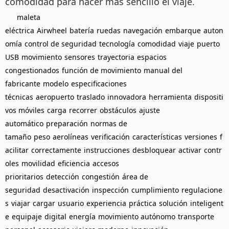
comodidad para hacer más sencillo el viaje.
maleta
eléctrica
Airwheel
batería
ruedas
navegación
embarque
auton
omía
control de seguridad
tecnología
comodidad
viaje
puerto
USB
movimiento
sensores
trayectoria
espacios
congestionados
función de movimiento
manual del
fabricante
modelo
especificaciones
técnicas
aeropuerto
traslado
innovadora
herramienta
dispositi
vos móviles
carga
recorrer
obstáculos
ajuste
automático
preparación
normas de
tamaño
peso
aerolíneas
verificación
características
versiones
f
acilitar
correctamente
instrucciones
desbloquear
activar
contr
oles
movilidad
eficiencia
accesos
prioritarios
detección
congestión
área de
seguridad
desactivación
inspección
cumplimiento
regulacione
s
viajar
cargar
usuario
experiencia
práctica
solución
inteligent
e
equipaje
digital
energía
movimiento autónomo
transporte