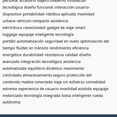
personal
accesorio
viajero moderno
innovación
tecnológica
diseño funcional
interacción usuario-
dispositivo
portabilidad
robótica aplicada
movilidad
urbana
vehículo compacto
asistencia
electrónica
conectividad
gadget de viaje
smart
luggage
equipaje inteligente
tecnología
portátil
automatización
seguridad en vuelo
optimización del
tiempo
fluidez en tránsito
rendimiento
eficiencia
energética
durabilidad
resistencia
calidad
diseño
avanzado
integración tecnológica
asistencia
automatizada
equilibrio dinámico
movimiento
controlado
almacenamiento seguro
protección del
contenido
maleta conectada
viaje sin esfuerzo
comodidad
extrema
experiencia de usuario
movilidad asistida
equipaje
motorizado
tecnología integrada
bolsa inteligente
rueda
autónoma