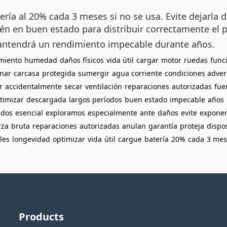
atería al 20% cada 3 meses si no se usa. Evite dejarl
én en buen estado para distribuir correctamente el 
ntendrá un rendimiento impecable durante años.
miento
humedad
daños físicos
vida útil
cargar
motor
ruedas
func
nar
carcasa
protegida
sumergir
agua corriente
condiciones adver
r
accidentalmente
secar
ventilación
reparaciones
autorizadas
fue
timizar
descargada
largos períodos
buen estado
impecable
años
ados
esencial
exploramos
especialmente
ante
daños
evite
expone
rza
bruta
reparaciones
autorizadas
anulan
garantía
proteja
dispos
ales
longevidad
optimizar
vida
útil
cargue
batería
20%
cada
3 mes
Products