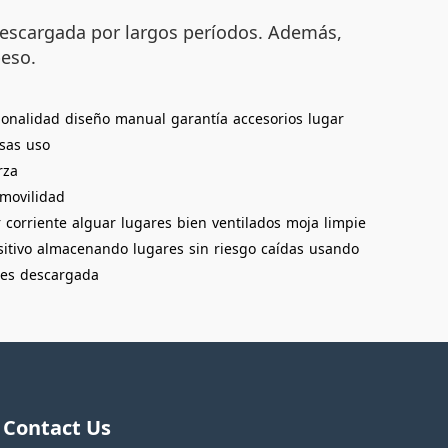
a descargada por largos períodos. Además,
peso.
ionalidad
diseño
manual
garantía
accesorios
lugar
sas
uso
rza
movilidad
r
corriente
alguar
lugares
bien
ventilados
moja
limpie
itivo
almacenando
lugares
sin
riesgo
caídas
usando
es
descargada
Contact Us