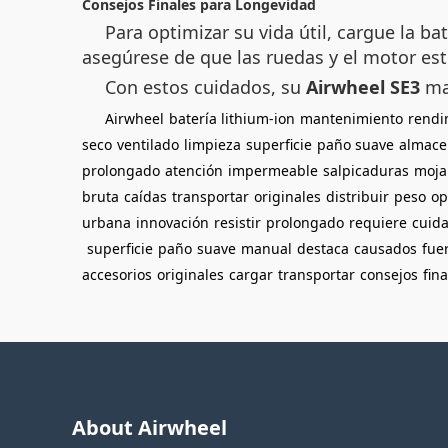
Consejos Finales para Longevidad
Para optimizar su vida útil, cargue la b
asegúrese de que las ruedas y el motor est
Con estos cuidados, su
Airwheel SE3
ma
Airwheel
batería lithium-ion
mantenimiento
rendi
seco
ventilado
limpieza
superficie
paño suave
almace
prolongado
atención
impermeable
salpicaduras
moja
bruta
caídas
transportar
originales
distribuir
peso
op
urbana
innovación
resistir
prolongado
requiere
cuid
superficie
paño
suave
manual
destaca
causados
fue
accesorios
originales
cargar
transportar
consejos
fin
About Airwheel