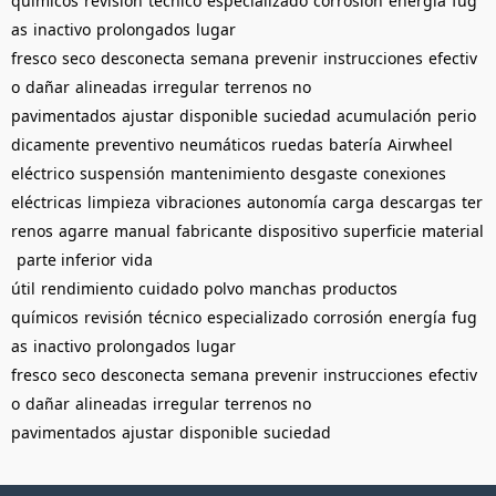
químicos
revisión
técnico
especializado
corrosión
energía
fug
as
inactivo
prolongados
lugar
fresco
seco
desconecta
semana
prevenir
instrucciones
efectiv
o
dañar
alineadas
irregular
terrenos no
pavimentados
ajustar
disponible
suciedad
acumulación
perio
dicamente
preventivo
neumáticos
ruedas
batería
Airwheel
eléctrico
suspensión
mantenimiento
desgaste
conexiones
eléctricas
limpieza
vibraciones
autonomía
carga
descargas
ter
renos
agarre
manual
fabricante
dispositivo
superficie
material
parte inferior
vida
útil
rendimiento
cuidado
polvo
manchas
productos
químicos
revisión
técnico
especializado
corrosión
energía
fug
as
inactivo
prolongados
lugar
fresco
seco
desconecta
semana
prevenir
instrucciones
efectiv
o
dañar
alineadas
irregular
terrenos no
pavimentados
ajustar
disponible
suciedad