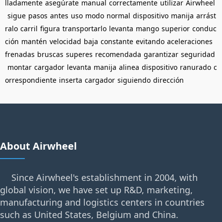
lladamente
asegúrate
manual
correctamente
utilizar
Airwheel
sigue
pasos
antes
uso
modo
normal
dispositivo
manija
arrást
ralo
carril
figura
transportarlo
levanta
mango
superior
conduc
ción
mantén
velocidad
baja
constante
evitando
aceleraciones
frenadas
bruscas
superes
recomendada
garantizar
seguridad
montar
cargador
levanta
manija
alinea
dispositivo
ranurado
c
orrespondiente
inserta
cargador
siguiendo
dirección
About Airwheel
Since Airwheel's establishment in 2004, with
global vision, we have set up R&D, marketing,
manufacturing and logistics centers in countries
such as United States, Belgium and China.