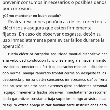
prevenir consumos innecesarios o posibles daños
por corrosión.
¿Cómo mantener en buen estado?
Realiza revisiones periódicas de los conectores
eléctricos y asegura que estén firmemente
fijados. En caso de observar desgaste, detén su
uso inmediatamente para evitar fallos durante la
operación.
rueda
eléctrica
cargador
seguridad
manual
dispositivo
bat
ería
velocidad
conducción
funciones
energía
almacenamiento
revisiones
conectores
eléctricos
operación
montar
indicador
m
odo
normal
manija
ranurado
frontal
corrosión
desgaste
fallos
desconecta
prioriza
detén
consumos
innecesarios
daños
frena
das
bruscas
aceleraciones
extremos
giros
accidentes
personal
equipo
firmemente
fijados
observar
inmediatamente
recomen
dada
garantizar
constante
baja
superior
mango
arrástralo
car
ril
figura
extrae
apaga
iniciar
familiarizarte
instrucciones
deta