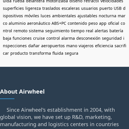
uida
rueda
delantera
motorizada
diseño
retráctil
velocidades
superficies
ligereza
traslados
escaleras
usuarios
puerto
USB
d
ispositivos
móviles
luces
ambientales
ajustables
nocturna
mar
co
aluminio
aeronáutico
ABS+PC
contenido
peso
app
oficial
co
ntrol
remoto
sistema
seguimiento
tiempo
real
alertas
batería
baja
funciones
cruise
control
alarma
desconexión
seguridad
i
nspecciones
dañar
aeropuertos
mano
viajeros
eficiencia
sacrifi
car
producto
transforma
fluida
segura
About Airwheel
Since Airwheel's establishment in 2004, with
global vision, we have set up R&D, marketing,
manufacturing and logistics centers in countries