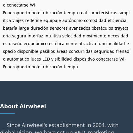
o
conectarse
Wi-
Fi
aeropuerto
hotel
ubicación
tiempo
real
características
simpl
ifica
viajes
redefine
equipaje
autónomo
comodidad
eficiencia
batería
larga
duración
sensores
avanzados
obstáculos
trayect
oria
segura
interfaz
intuitiva
velocidad
movimiento
necesidad
es
diseño
ergonómico
estéticamente
atractivo
funcionalidad
e
spacio
disponible
pasillos
áreas
concurridas
seguridad
frenad
o
automático
luces
LED
visibilidad
dispositivo
conectarse
Wi-
Fi
aeropuerto
hotel
ubicación
tiempo
About Airwheel
Since Airwheel's establishment in 2004, with
global vision, we have set up R&D, marketing,