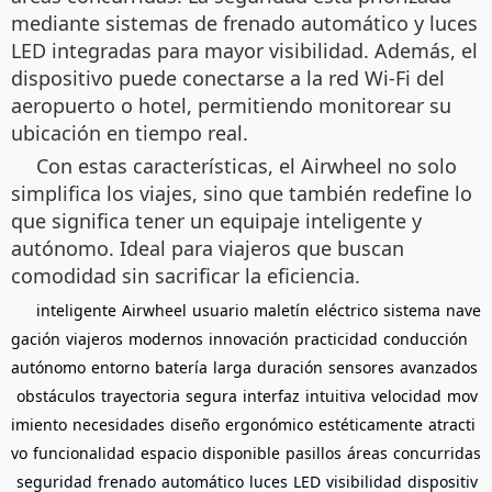
mediante sistemas de frenado automático y luces
LED integradas para mayor visibilidad. Además, el
dispositivo puede conectarse a la red Wi-Fi del
aeropuerto o hotel, permitiendo monitorear su
ubicación en tiempo real.
Con estas características, el Airwheel no solo
simplifica los viajes, sino que también redefine lo
que significa tener un equipaje inteligente y
autónomo. Ideal para viajeros que buscan
comodidad sin sacrificar la eficiencia.
inteligente
Airwheel
usuario
maletín
eléctrico
sistema
nave
gación
viajeros
modernos
innovación
practicidad
conducción
autónomo
entorno
batería
larga
duración
sensores
avanzados
obstáculos
trayectoria
segura
interfaz
intuitiva
velocidad
mov
imiento
necesidades
diseño
ergonómico
estéticamente
atracti
vo
funcionalidad
espacio
disponible
pasillos
áreas
concurridas
seguridad
frenado
automático
luces
LED
visibilidad
dispositiv