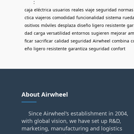
：
caja
eléctrica
usuarios
reales
viaje
seguridad
normas
ctica
viajeros
comodidad
funcionalidad
sistema
rued
ositivos
móviles
desplaza
diseño
ligero
resistente
gar
dad
carga
versatilidad
entornos
sugieren
mejorar
am
ficar
sacrificar
calidad
seguridad
Airwheel
combina
c
eño
ligero
resistente
garantiza
seguridad
confort
About Airwheel
Since Airwheel's establishment in 2004,
with global vision, we have set up R&D,
marketing, manufacturing and logistics