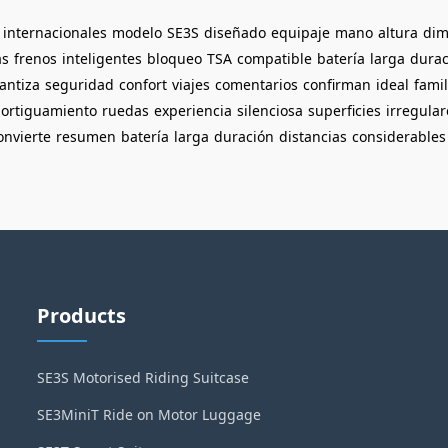
internacionales
modelo
SE3S
diseñado
equipaje
mano
altura
dim
as
frenos
inteligentes
bloqueo
TSA
compatible
batería
larga
durac
antiza
seguridad
confort
viajes
comentarios
confirman
ideal
famil
ortiguamiento
ruedas
experiencia
silenciosa
superficies
irregular
onvierte
resumen
batería
larga
duración
distancias
considerables
Products
SE3S Motorised Riding Suitcase
SE3MiniT Ride on Motor Luggage