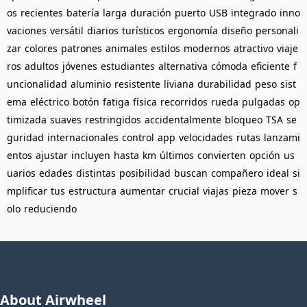
os
recientes
batería
larga
duración
puerto
USB
integrado
inno
vaciones
versátil
diarios
turísticos
ergonomía
diseño
personali
zar
colores
patrones
animales
estilos
modernos
atractivo
viaje
ros
adultos
jóvenes
estudiantes
alternativa
cómoda
eficiente
f
uncionalidad
aluminio
resistente
liviana
durabilidad
peso
sist
ema
eléctrico
botón
fatiga
física
recorridos
rueda
pulgadas
op
timizada
suaves
restringidos
accidentalmente
bloqueo
TSA
se
guridad
internacionales
control
app
velocidades
rutas
lanzami
entos
ajustar
incluyen
hasta
km
últimos
convierten
opción
us
uarios
edades
distintas
posibilidad
buscan
compañero
ideal
si
mplificar
tus
estructura
aumentar
crucial
viajas
pieza
mover
s
olo
reduciendo
About Airwheel