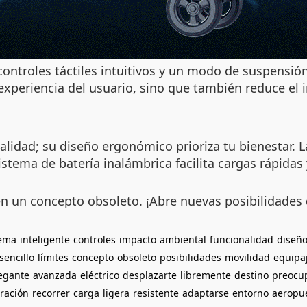
controles táctiles intuitivos y un modo de suspensió
 experiencia del usuario, sino que también reduce el
nalidad; su diseño ergonómico prioriza tu bienestar. 
istema de batería inalámbrica facilita cargas rápidas
 en un concepto obsoleto. ¡Abre nuevas posibilidades
tema
inteligente
controles
impacto
ambiental
funcionalidad
diseñ
sencillo
límites
concepto
obsoleto
posibilidades
movilidad
equipa
egante
avanzada
eléctrico
desplazarte
libremente
destino
preocu
ración
recorrer
carga
ligera
resistente
adaptarse
entorno
aeropu