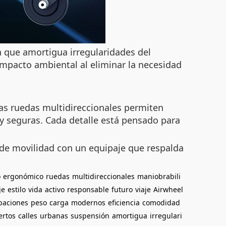
n que amortigua irregularidades del
 impacto ambiental al eliminar la necesidad
Las ruedas multidireccionales permiten
 y seguras. Cada detalle está pensado para
 de movilidad con un equipaje que respalda
o
ergonómico
ruedas
multidireccionales
maniobrabili
je
estilo
vida
activo
responsable
futuro
viaje
Airwheel
paciones
peso
carga
modernos
eficiencia
comodidad
ertos
calles
urbanas
suspensión
amortigua
irregulari