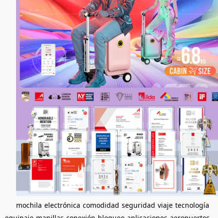
mochila
electrónica
comodidad
seguridad
viaje
tecnología
equipaje
manillas
conexión
bloqueo
aplicaciones
aeropuertos