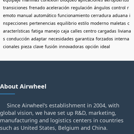
transiciones
frenado
aceleración
regulación
ángulos
control
r
emoto
manual
automático
funcionamiento
cerradura
aduana
i
nspecciones
pertenencias
equilibrio
estilo
moderno
maletas
c
aracterísticas
fatiga
manejo
caja
calles
centro
cargadas
liviana
s
conducción
adaptar
necesidades
garantiza
forzados
interna
cionales
pieza
clave
fusión
innovadoras
opción
ideal
About Airwheel
Since Airwheel's establishment in 2004, with
global vision, we have set up R&D, marketing,
manufacturing and logistics centers in countries
such as United States, Belgium and China.