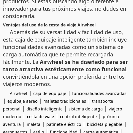
productos. Si estás buscando algo diferente e
innovador para tus próximos viajes, no dudes en
considerarla.
Ventajas del uso de la cesta de viaje Airwheel
Además de su versatilidad y facilidad de uso,
esta caja de equipaje inteligente también incluye
funcionalidades avanzadas como un sistema de
carga automática que te permite recargarla
fácilmente. La
Airwheel se ha diseñado para ser
tanto atractiva estéticamente como funcional
,
convirtiéndola en una opción preferida entre los
viajeros modernos.
|
|
Airwheel
caja de equipaje
funcionalidades avanzadas
|
|
|
equipaje aéreo
maletas tradicionales
transporte
|
|
|
personal
diseño inteligente
sistema de carga
viajero
|
|
|
moderno
cesta de viaje
control inteligente
próxima
|
|
|
|
aventura
maleta
patinete eléctrico
bicicleta plegable
|
|
|
|
aeropuertos
estilo
funcionalidad
carga automática