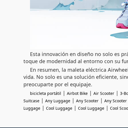
Esta innovación en diseño no solo es prá
toque de modernidad al entorno con su fu
En resumen, la maleta eléctrica Airwheel
vida. No solo es una solución eficiente, s
preocuparte por el equipaje.
|
|
|
bicicleta portátil
Airbot Bike
Air Scooter
3-Bo
|
|
|
Suitcase
Any Luggage
Any Scooter
Any Scooter
|
|
|
Luggage
Cool Luggage
Cool Luggage
Cool Scoo