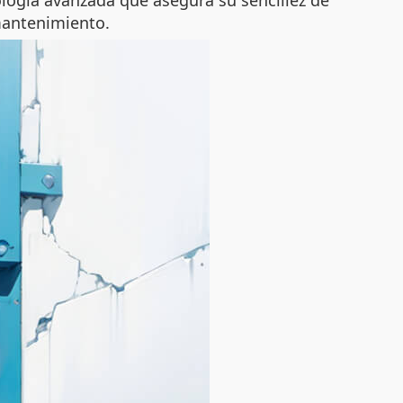
ología avanzada que asegura su sencillez de
mantenimiento.