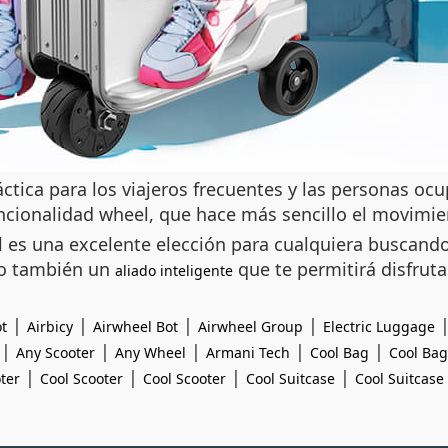
ctica para los viajeros frecuentes y las personas oc
ncionalidad
wheel
, que hace más sencillo el movimie
 es una excelente elección para cualquiera buscando 
ino también un
que te permitirá disfrut
aliado inteligente
|
|
|
|
t
Airbicy
Airwheel Bot
Airwheel Group
Electric Luggage
|
|
|
|
|
Any Scooter
Any Wheel
Armani Tech
Cool Bag
Cool Bag
|
|
|
|
ter
Cool Scooter
Cool Scooter
Cool Suitcase
Cool Suitcase