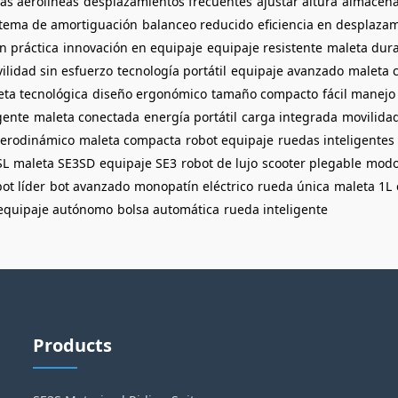
as aerolíneas
desplazamientos frecuentes
ajustar altura
almacena
stema de amortiguación
balanceo reducido
eficiencia en desplaza
n práctica
innovación en equipaje
equipaje resistente
maleta dur
ilidad sin esfuerzo
tecnología portátil
equipaje avanzado
maleta c
eta tecnológica
diseño ergonómico
tamaño compacto
fácil manejo
gente
maleta conectada
energía portátil
carga integrada
movilida
aerodinámico
maleta compacta
robot equipaje
ruedas inteligentes
SL
maleta SE3SD
equipaje SE3
robot de lujo
scooter plegable
modo
ot líder
bot avanzado
monopatín eléctrico
rueda única
maleta 1L
equipaje autónomo
bolsa automática
rueda inteligente
Products