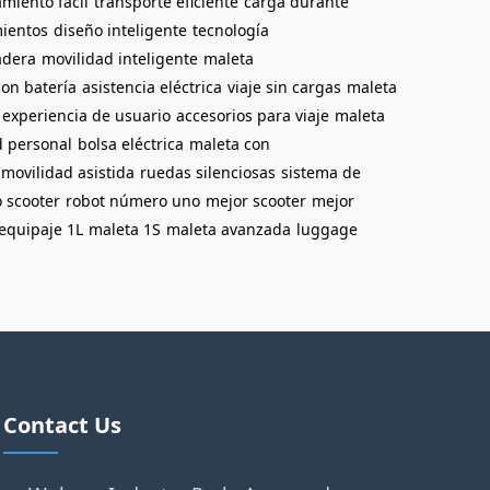
miento fácil
transporte eficiente
carga durante
mientos
diseño inteligente
tecnología
adera
movilidad inteligente
maleta
on batería
asistencia eléctrica
viaje sin cargas
maleta
experiencia de usuario
accesorios para viaje
maleta
d personal
bolsa eléctrica
maleta con
movilidad asistida
ruedas silenciosas
sistema de
 scooter
robot número uno
mejor scooter
mejor
equipaje 1L
maleta 1S
maleta avanzada
luggage
Contact Us