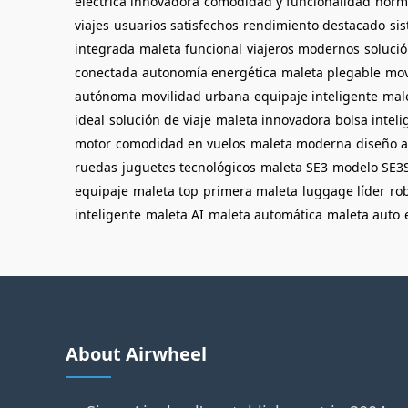
eléctrica innovadora
comodidad y funcionalidad
norm
viajes
usuarios satisfechos
rendimiento destacado
si
integrada
maleta funcional
viajeros modernos
solució
conectada
autonomía energética
maleta plegable
mov
autónoma
movilidad urbana
equipaje inteligente
mal
ideal
solución de viaje
maleta innovadora
bolsa inteli
motor
comodidad en vuelos
maleta moderna
diseño 
ruedas
juguetes tecnológicos
maleta SE3
modelo SE3
equipaje
maleta top
primera maleta
luggage líder
rob
inteligente
maleta AI
maleta automática
maleta auto
About Airwheel